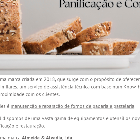
ma marca criada em 2018, que surge com o propósito de oferecer 
 similares, um serviço de assistência técnica com base num Know
roximidade com os clientes.
des é
manutenção e reparação de fornos de padaria e pastelaria
.
al dispomos de uma vasta gama de equipamentos e utensílios nov
ficação e restauração.
uma marca
Almeida & Alvadia, Lda
.