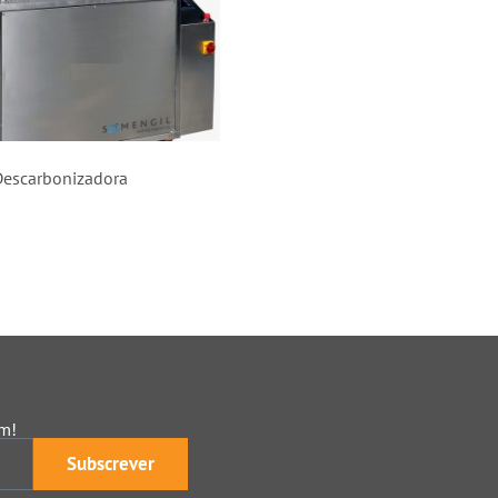
escarbonizadora
am!
Subscrever