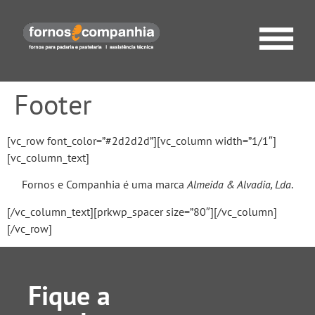
Footer
[vc_row font_color=”#2d2d2d”][vc_column width=”1/1″]
[vc_column_text]
Fornos e Companhia é uma marca
Almeida & Alvadia, Lda
.
[/vc_column_text][prkwp_spacer size=”80″][/vc_column]
[/vc_row]
Fique a