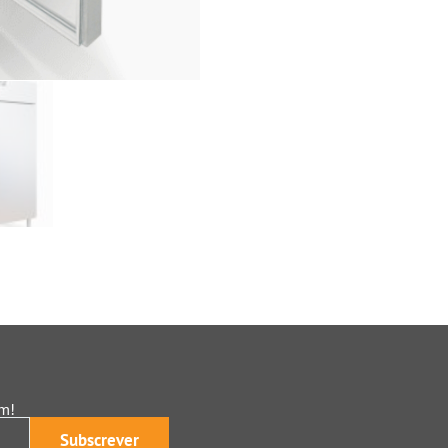
am!
Subscrever