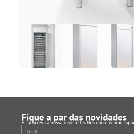
Fique a par das novidades
E subscreva a nossa newsletter. Nós não enviamos sp